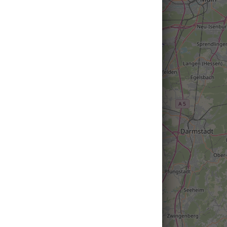
Hauptkammes
2
9
Heilklima-
Der Heilklima
System von a
mit variablen 
klimatischen 