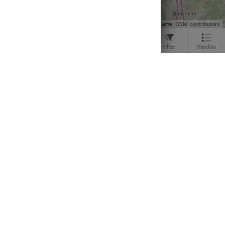
Impressum
|
Datenschutz
|
ANB
|
Karte:
OSM contributors
Weiltalweg
Menü
Standort
Karte
Einstellungen
Filter
Objekte
Der reizvolle F
Wanderer und 
ausgebaut und 
Gemeinden: A
Ausblicke und 
inklusive.
nur im sichtbaren Kartenausschnitt
Icon
Bezeichnung / Kategorie
Status
Taunus Sch