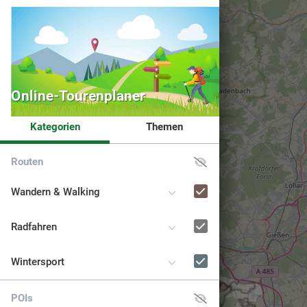
+
−
Online-Tourenplaner
Kategorien
Themen
Routen
Wandern & Walking
Radfahren
Wintersport
Taunus Sch
13
POIs
Direkt vor den