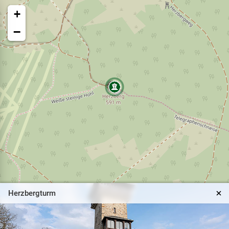
+
−
Herzbergturm
Taunus Schinderhannes Steig
Direkt vor den Toren Frankfurts führt