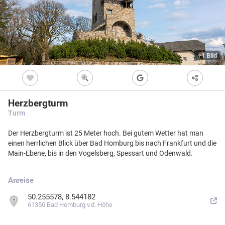
der Taunus Schinderhannes Steig über
Pfade und Wege durch ein
einzigartiges Mittelgebirge, das Natur
mit Gastlichkeit und Erreichbarkeit
verknüpft.
+1 Bild
Herzbergturm
Turm
Der Herzbergturm ist 25 Meter hoch. Bei gutem Wetter hat man
einen herrlichen Blick über Bad Homburg bis nach Frankfurt und die
Limeserlebnispfad Taunus
Main-Ebene, bis in den Vogelsberg, Spessart und Odenwald.
Als Abschnitt des UNESCO-Welterbes
Anreise
Oberg.-Raet. Limes verläuft der
Qualitätswanderweg (erstmals 2020
50.255578, 8.544182
Impressum
|
Datenschutz
|
ANB
|
Karte:
OSM contributors
zertifiziert) auf ca. 87 km er von West
61350 Bad Homburg v.d. Höhe
nach Ost entlang des Taunus-
Menü
Standort
Karte
Einstellungen
Filter
Objekte